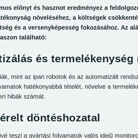
zámos előnyt és hasznot eredményez a feldolgo
atékonyság növeléséhez, a költségek csökkenté
ttség és a versenyképesség fokozásához. Az a
aszon található:
izálás és termelékenység
giák, mint az ipari robotok és az automatizált rends
olyamatok hatékonyabbá tételét, növelve a termelé
ri hibák számát.
érelt döntéshozatal
tővé teszi a gyártási folyamatok valós idejű monito