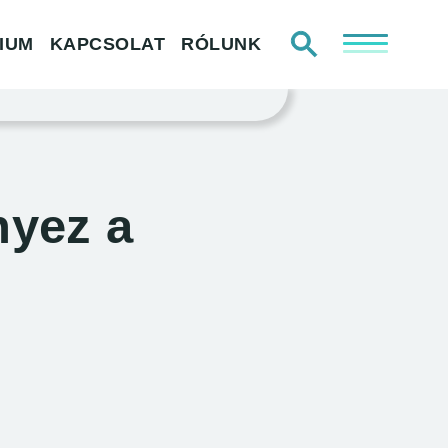
Keresés
IUM
KAPCSOLAT
RÓLUNK
KEZDŐLAP
TÁJÉKOZTATÓK ÉS SZABÁLYZATOK
nyez a
IMPRESSZUM
PODCAST
WEBINÁRIUM
KAPCSOLAT