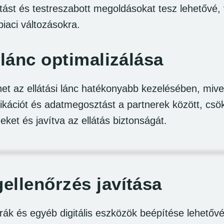
ást és testreszabott megoldásokat tesz lehetővé, 
piaci változásokra.
 lánc optimalizálása
thet az ellátási lánc hatékonyabb kezelésében, mive
kációt és adatmegosztást a partnerek között, csö
eket és javítva az ellátás biztonságát.
ellenőrzés javítása
ák és egyéb digitális eszközök beépítése lehetővé