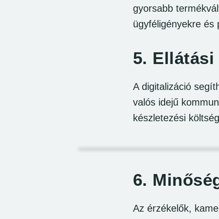
gyorsabb termékvált
ügyféligényekre és 
5.
Ellátási
A digitalizáció segí
valós idejű kommuni
készletezési költség
6.
Minőség
Az érzékelők, kamer