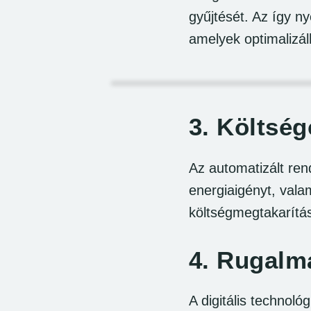
gyűjtését. Az így n
amelyek optimalizál
3.
Költség
Az automatizált re
energiaigényt, valam
költségmegtakarítá
4.
Rugalma
A digitális technoló