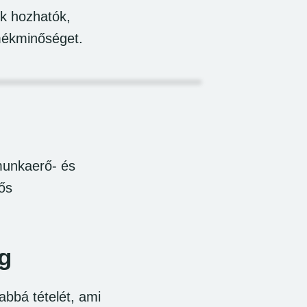
ek hozhatók,
rmékminőséget.
munkaerő- és
tős
g
abbá tételét, ami