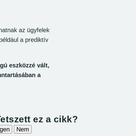
lhatnak az ügyfelek
például a prediktív
gú eszközzé vált,
nntartásában a
etszett ez a cikk?
Igen
Nem