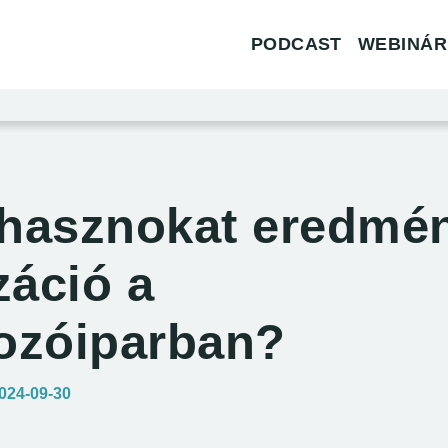
ció
PODCAST
WEBINÁR
 hasznokat eredmé
izáció a
gozóiparban?
egjelent:
024-09-30