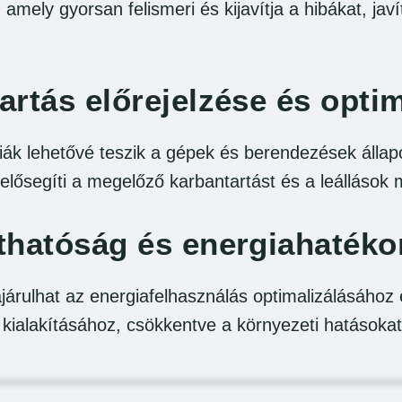
amely gyorsan felismeri és kijavítja a hibákat, jav
artás előrejelzése és optim
ógiák lehetővé teszik a gépek és berendezések álla
elősegíti a megelőző karbantartást és a leállások m
thatóság és energiahaték
ájárulhat az energiafelhasználás optimalizálásához 
 kialakításához, csökkentve a környezeti hatásokat