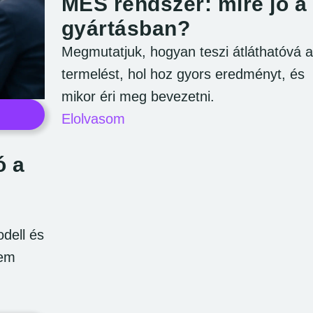
MES rendszer: mire jó a
gyártásban?
Megmutatjuk, hogyan teszi átláthatóvá a
termelést, hol hoz gyors eredményt, és
mikor éri meg bevezetni.
Elolvasom
ó a
odell és
nem