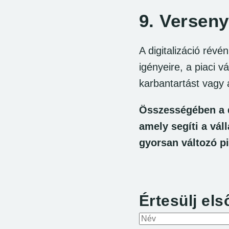
9.
Verseny
A digitalizáció rév
igényeire, a piaci v
karbantartást vagy 
Összességében a d
amely segíti a vá
gyorsan változó p
Cikk intera
Értesülj els
A neved