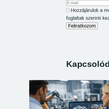
Az e-mail címed
Hozzájárulok a m
foglaltak szerinti k
Feliratkozom
Kapcsolód