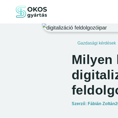
Kiemelt navigá
Kezdőlap
Gazdasági kérdések
Milyen
digital
feldol
M
Szerző:
Fábián Zoltán
2