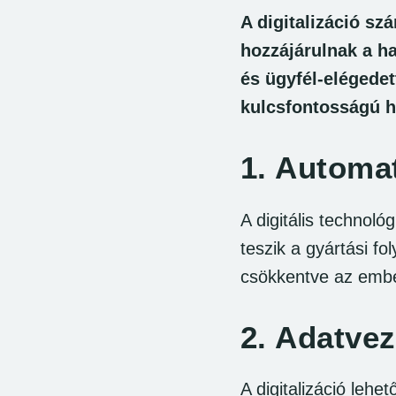
A digitalizáció s
hozzájárulnak a h
és ügyfél-elégede
kulcsfontosságú h
1.
Automat
A digitális technoló
teszik a gyártási f
csökkentve az embe
2.
Adatvez
A digitalizáció lehe