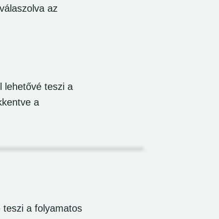
válaszolva az
l lehetővé teszi a
kkentve a
 teszi a folyamatos