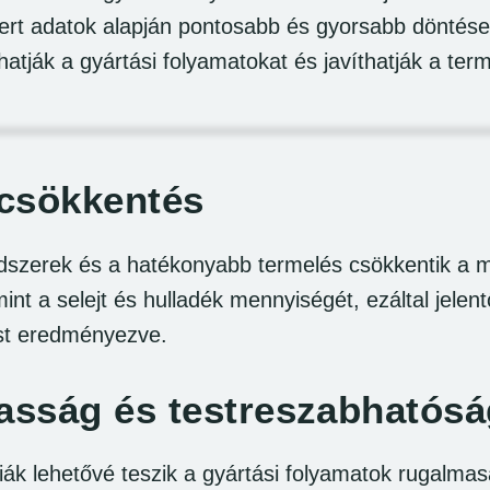
yert adatok alapján pontosabb és gyorsabb döntés
hatják a gyártási folyamatokat és javíthatják a te
csökkentés
ndszerek és a hatékonyabb termelés csökkentik a 
int a selejt és hulladék mennyiségét, ezáltal jelen
st eredményezve.
sság és testreszabhatósá
giák lehetővé teszik a gyártási folyamatok rugalmas