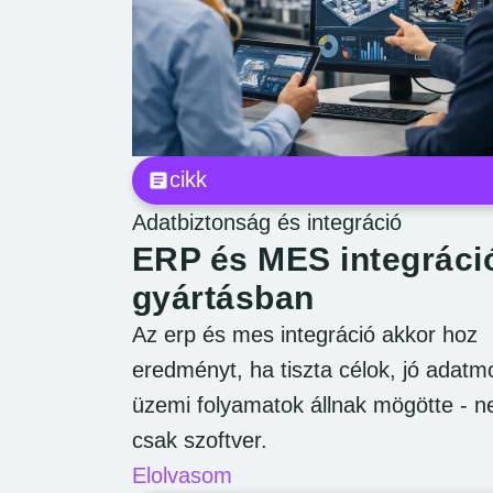
cikk
Adatbiztonság és integráció
ERP és MES integráci
gyártásban
Az erp és mes integráció akkor hoz
eredményt, ha tiszta célok, jó adatm
üzemi folyamatok állnak mögötte - 
csak szoftver.
Elolvasom