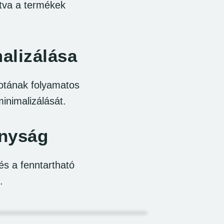
ítva a termékek
alizálása
potának folyamatos
inimalizálását.
onyság
és a fenntartható
.