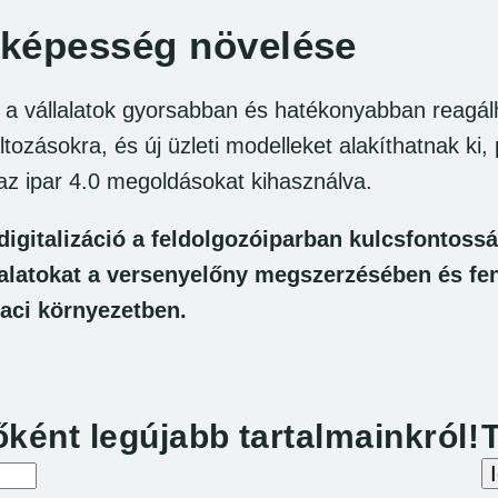
képesség növelése
én a vállalatok gyorsabban és hatékonyabban reagá
áltozásokra, és új üzleti modelleket alakíthatnak ki, 
az ipar 4.0 megoldásokat kihasználva.
igitalizáció a feldolgozóiparban kulcsfontossá
llalatokat a versenyelőny megszerzésében és fe
iaci környezetben.
ktív űrlapjai
őként legújabb tartalmainkról!
T