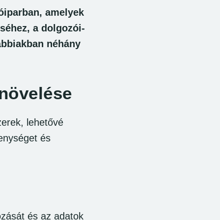
RÓLUNK
zóiparban, amelyek
séhez, a dolgozói-
lábbiakban néhány
 növelése
zerek, lehetővé
kenységet és
rozását és az adatok